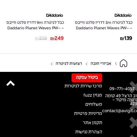
כבל לגיטרה 3m דדריו פלנט ווייבס
כבל לגיטרה 9m דדריו פלנט ווייבס
- Daddario Planet Waves PW-
- Daddario Planet Waves PW-
AMSK-30
AGL-10
319
249
139
₪
₪
₪
אביזרי חובה
רצועות לגיטרה
ביטול עסקה
מרכז שירות לגיטרות
09-771-4057
מגזין fuzz
רחוב הרצל 49 קומה
נתניה מיקוד -
42
משלוחים
contact@avigil.co
מדיניות פרטיות
תקנון אתר
הצהרת נגישות