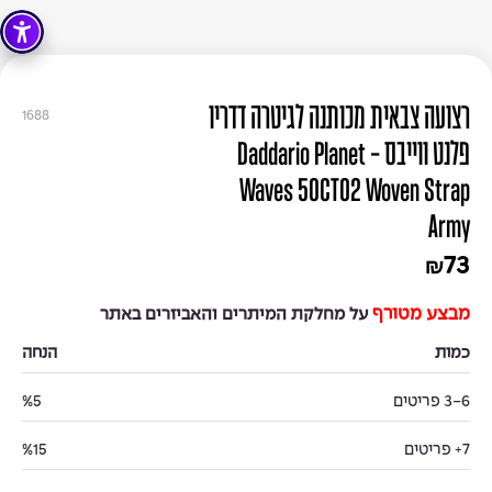
רצועה צבאית מכותנה לגיטרה דדריו
1688
פלנט ווייבס - Daddario Planet
Waves 50CT02 Woven Strap
Army
73
₪
מבצע מטורף
על מחלקת המיתרים והאביזרים באתר
כמות
הנחה
3-6 פריטים
%5
7+ פריטים
%15