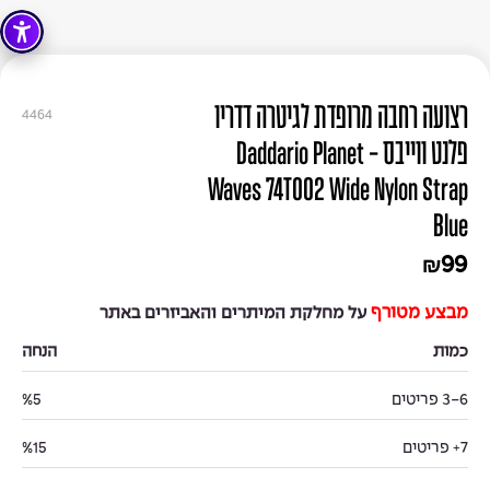
רצועה רחבה מרופדת לגיטרה דדריו
4464
פלנט ווייבס - Daddario Planet
Waves 74T002 Wide Nylon Strap
Blue
99
₪
מבצע מטורף
על מחלקת המיתרים והאביזרים באתר
כמות
הנחה
3-6 פריטים
%5
7+ פריטים
%15