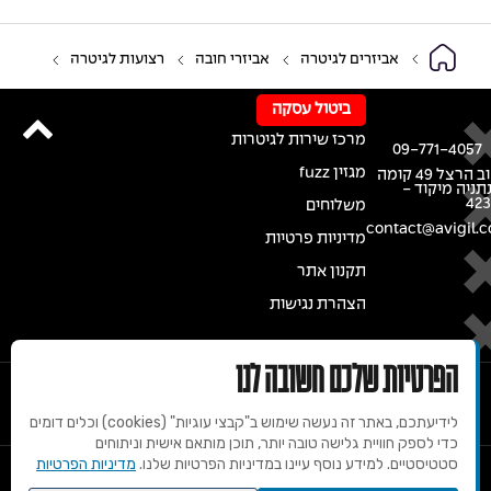
אביזרים לגיטרה
אביזרי חובה
רצועות לגיטרה
ביטול עסקה
מרכז שירות לגיטרות
09-771-4057
מגזין fuzz
רחוב הרצל 49 קומה
נתניה מיקוד -
42
משלוחים
contact@avigil.co
מדיניות פרטיות
תקנון אתר
הצהרת נגישות
הפרטיות שלכם חשובה לנו
לידיעתכם, באתר זה נעשה שימוש ב"קבצי עוגיות" (cookies) וכלים דומים
כדי לספק חוויית גלישה טובה יותר, תוכן מותאם אישית וניתוחים
סטטיסטיים. למידע נוסף עיינו במדיניות הפרטיות שלנו.
מדיניות הפרטיות
© 2020 זכויות שמורות למרכז הגיטרות של אבי גיל