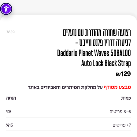
רצועה שחורה מהודרת עם נועלים
3839
לגיטרה דדריו פלנט ווייבס -
Daddario Planet Waves 50BAL00
Auto Lock Black Strap
129
₪
מבצע מטורף
על מחלקת המיתרים והאביזרים באתר
כמות
הנחה
3-6 פריטים
%5
7+ פריטים
%15