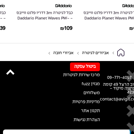
וייבס
כבל לגיטרה 3m דדריו פלנט ווייבס
כבל לגיטרה 6m דדריו פלנט ו
Daddario Planet Waves PW-
- Daddario Planet Waves PW-
- 
G-20
GRA-10
139
109
₪
₪
אביזרים לגיטרה
אביזרי חובה
ביטול עסקה
מרכז שירות לגיטרות
09-771-4057
מגזין fuzz
רחוב הרצל 49 קומה
נתניה מיקוד -
42
משלוחים
contact@avigil.co
מדיניות פרטיות
תקנון אתר
הצהרת נגישות