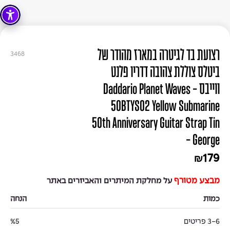
רצועת בד לגיטרה במארז מהודר של
3468
ביטלס צוללת צהובה דדריו פלנט
ווייבס - Daddario Planet Waves
50BTYS02 Yellow Submarine
50th Anniversary Guitar Strap Tin
- George
179
₪
מבצע מטורף
על מחלקת המיתרים והאביזרים באתר
כמות
הנחה
3-6 פריטים
%5