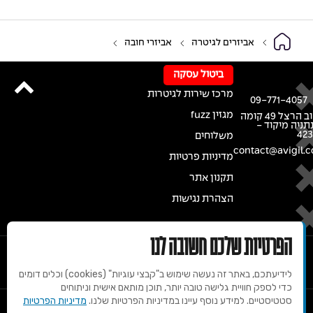
אביזרים לגיטרה
אביזרי חובה
ביטול עסקה
מרכז שירות לגיטרות
09-771-4057
מגזין fuzz
רחוב הרצל 49 קומה
נתניה מיקוד -
42
משלוחים
contact@avigil.co
מדיניות פרטיות
תקנון אתר
הצהרת נגישות
הפרטיות שלכם חשובה לנו
לידיעתכם, באתר זה נעשה שימוש ב"קבצי עוגיות" (cookies) וכלים דומים
כדי לספק חוויית גלישה טובה יותר, תוכן מותאם אישית וניתוחים
סטטיסטיים. למידע נוסף עיינו במדיניות הפרטיות שלנו.
מדיניות הפרטיות
© 2020 זכויות שמורות למרכז הגיטרות של אבי גיל