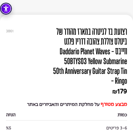
רצועת בד לגיטרה במארז מהודר של
3861
ביטלס צוללת צהובה דדריו פלנט
ווייבס - Daddario Planet Waves
50BTYS03 Yellow Submarine
50th Anniversary Guitar Strap Tin
- Ringo
179
₪
מבצע מטורף
על מחלקת המיתרים והאביזרים באתר
כמות
הנחה
3-6 פריטים
%5