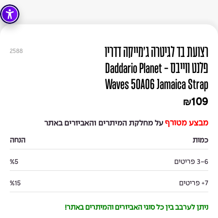
רצועת בד לגיטרה ג'מייקה דדריו
2588
פלנט ווייבס - Daddario Planet
Waves 50A06 Jamaica Strap
109
₪
מבצע מטורף
על מחלקת המיתרים והאביזרים באתר
כמות
הנחה
3-6 פריטים
%5
7+ פריטים
%15
ניתן לערבב בין כל סוגי האביזרים והמיתרים באתר!