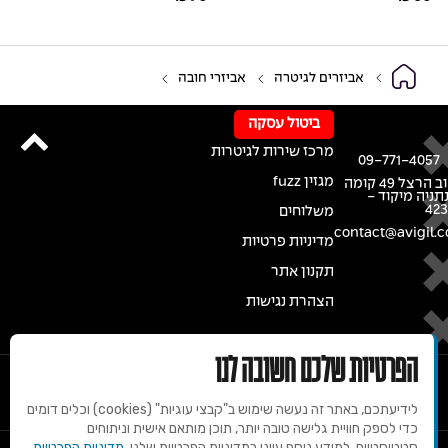
אביזרים לגיטרה
אביזרי חובה
ביטול עסקה
מרכז שירות לגיטרות
09-771-4057
מגזין fuzz
רחוב הרצל 49 קומה
נתניה מיקוד -
42
משלוחים
contact@avigil.co
מדיניות פרטיות
תקנון אתר
הצהרת נגישות
הפרטיות שלכם חשובה לנו
לידיעתכם, באתר זה נעשה שימוש ב"קבצי עוגיות" (cookies) וכלים דומים
כדי לספק חוויית גלישה טובה יותר, תוכן מותאם אישית וניתוחים
סטטיסטיים. למידע נוסף עיינו במדיניות הפרטיות שלנו.
מדיניות הפרטיות