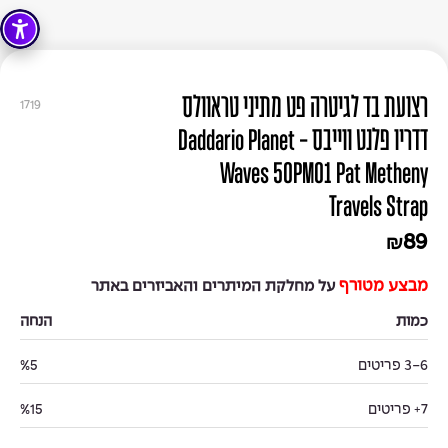
רצועת בד לגיטרה פט מתיני טראוולס
1719
דדריו פלנט ווייבס - Daddario Planet
Waves 50PM01 Pat Metheny
Travels Strap
89
₪
מבצע מטורף
על מחלקת המיתרים והאביזרים באתר
כמות
הנחה
3-6 פריטים
%5
7+ פריטים
%15