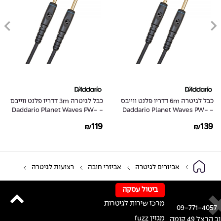
כבל לגיטרה 6m דדריו פלנט ווייבס
כבל לגיטרה 3m דדריו פלנט ווייבס
- Daddario Planet Waves PW-
- Daddario Planet Waves PW-
G-10
G-20
119
139
₪
₪
אביזרים לגיטרה
אביזרי חובה
רצועות לגיטרה
ביטול עסקה
מרכז שירות לגיטרות
09-771-4057
מגזין fuzz
רחוב הרצל 49 קומה