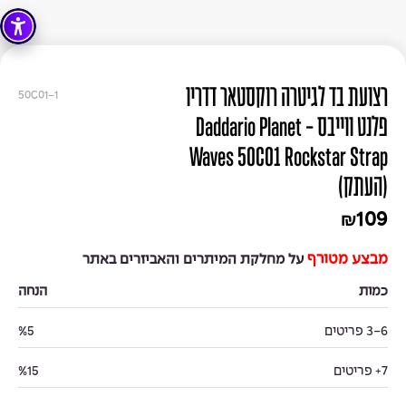
רצועת בד לגיטרה רוקסטאר דדריו
50C01-1
פלנט ווייבס - Daddario Planet
Waves 50C01 Rockstar Strap
(העתק)
109
₪
מבצע מטורף
על מחלקת המיתרים והאביזרים באתר
כמות
הנחה
3-6 פריטים
%5
7+ פריטים
%15