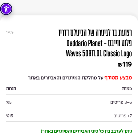
רצועת בד לגיטרה של הביטלס דדריו
1709
פלנט ווייבס - Daddario Planet
Waves 50BTL01 Classic Logo
119
₪
מבצע מטורף
על מחלקת המיתרים והאביזרים באתר
כמות
הנחה
3-6 פריטים
%5
7+ פריטים
%15
ניתן לערבב בין כל סוגי האביזרים והמיתרים באתר!