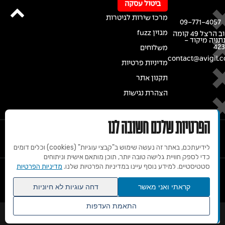
ביטול עסקה
מרכז שירות לגיטרות
09-771-4057
מגזין fuzz
רחוב הרצל 49 קומה
נתניה מיקוד -
42
משלוחים
contact@avigil.co
מדיניות פרטיות
תקנון אתר
הצהרת נגישות
הפרטיות שלכם חשובה לנו
לידיעתכם, באתר זה נעשה שימוש ב"קבצי עוגיות" (cookies) וכלים דומים
כדי לספק חוויית גלישה טובה יותר, תוכן מותאם אישית וניתוחים
סטטיסטיים. למידע נוסף עיינו במדיניות הפרטיות שלנו.
מדיניות הפרטיות
© 2020 זכויות שמורות למרכז הגיטרות של אבי גיל
קראתי ואני מאשר
דחה עוגיות לא חיוניות
התאמת העדפות
שנו העדפות פרטיות