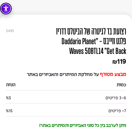
רצועת בד לגיטרה של הביטלס דדריו
5495
פלנט ווייבס - "Daddario Planet
Waves 50BTL14 "Get Back
119
₪
מבצע מטורף
על מחלקת המיתרים והאביזרים באתר
כמות
הנחה
3-6 פריטים
%5
7+ פריטים
%15
ניתן לערבב בין כל סוגי האביזרים והמיתרים באתר!