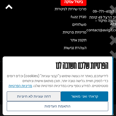
ביטול עסקה
מרכז שירות לגיטרות
09-771-4057
מגזין fuzz
רחוב הרצל 49 קומה
נתניה מיקוד -
42
משלוחים
contact@avigil.co
מדיניות פרטיות
תקנון אתר
הצהרת נגישות
הפרטיות שלכם חשובה לנו
לידיעתכם, באתר זה נעשה שימוש ב"קבצי עוגיות" (cookies) וכלים דומים
כדי לספק חוויית גלישה טובה יותר, תוכן מותאם אישית וניתוחים
סטטיסטיים. למידע נוסף עיינו במדיניות הפרטיות שלנו.
מדיניות הפרטיות
© 2020 זכויות שמורות למרכז הגיטרות של אבי גיל
קראתי ואני מאשר
דחה עוגיות לא חיוניות
התאמת העדפות
שנו העדפות פרטיות