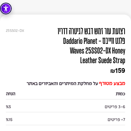
רצועת עור זמש דבש לגיטרה דדריו
25SS02-DX
פלנט ווייבס - Daddario Planet
Waves 25SS02-DX Honey
Leather Suede Strap
159
₪
מבצע מטורף
על מחלקת המיתרים והאביזרים באתר
כמות
הנחה
3-6 פריטים
%5
7+ פריטים
%15