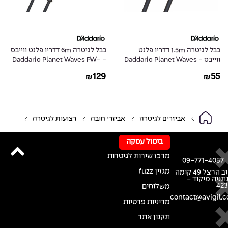
כבל לגיטרה 1.5m דדריו פלנט
כבל לגיטרה 6m דדריו פלנט ווייבס
ווייבס - Daddario Planet Waves
- Daddario Planet Waves PW-
GRA-20
PW-CGT-05
129
55
₪
₪
אביזרים לגיטרה
אביזרי חובה
רצועות לגיטרה
ביטול עסקה
מרכז שירות לגיטרות
09-771-4057
מגזין fuzz
רחוב הרצל 49 קומה
נתניה מיקוד -
42
משלוחים
contact@avigil.co
מדיניות פרטיות
תקנון אתר