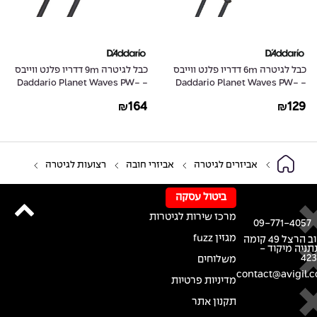
כבל לגיטרה 6m דדריו פלנט ווייבס
כבל לגיטרה 9m דדריו פלנט ווייבס
- Daddario Planet Waves PW-
- Daddario Planet Waves PW-
G-30
GRA-20
164
129
₪
₪
אביזרים לגיטרה
אביזרי חובה
רצועות לגיטרה
ביטול עסקה
מרכז שירות לגיטרות
09-771-4057
מגזין fuzz
רחוב הרצל 49 קומה
נתניה מיקוד -
42
משלוחים
contact@avigil.co
מדיניות פרטיות
תקנון אתר