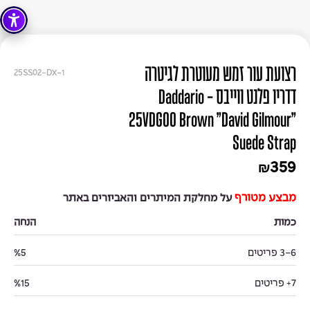
רצועת עור זמש מעוטרת לגיטרה
25SS02-DX-1
דדריו פלנט ווייבס - Daddario
25VDG00 Brown "David Gilmour"
Suede Strap
359
₪
מבצע מטורף
על מחלקת המיתרים והאביזרים באתר
כמות
הנחה
3-6 פריטים
%5
7+ פריטים
%15