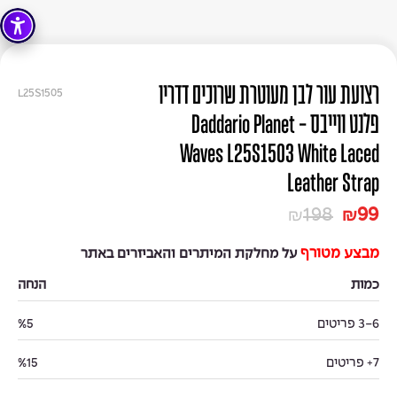
רצועת עור לבן מעוטרת שרוכים דדריו
L25S1505
פלנט ווייבס - Daddario Planet
Waves L25S1503 White Laced
Leather Strap
198
99
₪
₪
מבצע מטורף
על מחלקת המיתרים והאביזרים באתר
כמות
הנחה
3-6 פריטים
%5
7+ פריטים
%15