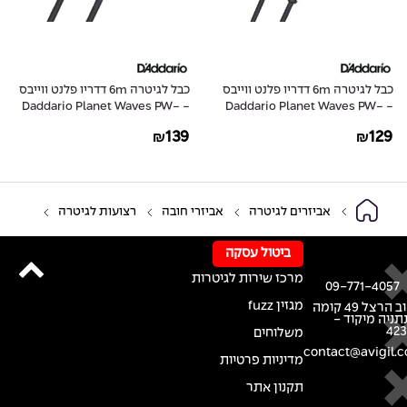
כבל לגיטרה 6m דדריו פלנט ווייבס
כבל לגיטרה 6m דדריו פלנט ווייבס
- Daddario Planet Waves PW-
- Daddario Planet Waves PW-
G-20
GRA-20
139
129
₪
₪
אביזרים לגיטרה
אביזרי חובה
רצועות לגיטרה
ביטול עסקה
מרכז שירות לגיטרות
09-771-4057
מגזין fuzz
רחוב הרצל 49 קומה
נתניה מיקוד -
42
משלוחים
contact@avigil.co
מדיניות פרטיות
תקנון אתר