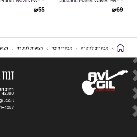
io Planet Waves PW-
- Daddario Planet Waves PW-
CGT-05
CGT-10
55
69
₪
₪
אביזרים לגיטרה
אביזרי חובה
רצועות לגיטרה
רצועת עור 
דברו 
42390
l.co.il
71-4057