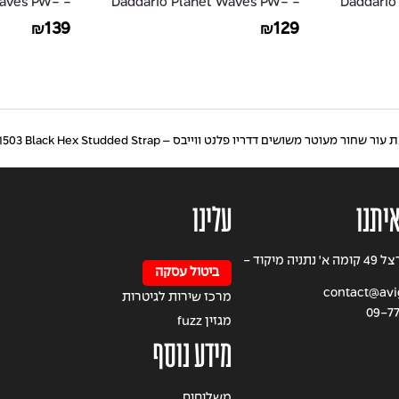
 Waves PW-
- Daddario Planet Waves PW-
- Daddar
G-20
GRA-20
139
129
₪
₪
שחור מעוטר משושים דדריו פלנט ווייבס – Daddario Planet Waves L25S1503 Black Hex Studded Strap
איתנו
עלינו
רחוב הרצל 49 קומה א' נתניה מיקוד -
ביטול עסקה
contact@avigi
מרכז שירות לגיטרות
09-7
מגזין fuzz
מידע נוסף
משלוחים