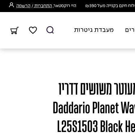
ח חינם בקנייה מעל ₪390
היי רוקסטאר,
התחברות
/
הרשמה
רים
מעבדת גיטרות
עוטר משושים דדריו
וייבס - Daddario Planet Waves
L25S1503 Black He