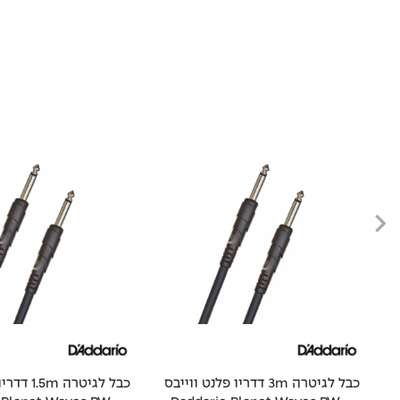
ס
כבל לגיטרה 3m דדריו פלנט ווייבס
כבל לגיטרה