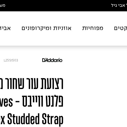
אבי גיל
משלו
טים
מפוחיות
אוזניות ומיקרופונים
אביז
L25S1503
רצועת עור שחור מ
פלנט ו
x Studded Strap