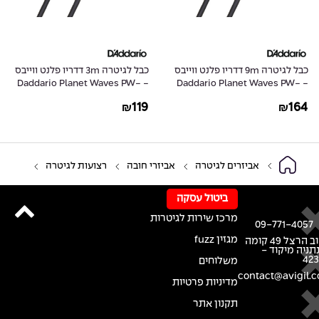
כבל לגיטרה 9m דדריו פלנט ווייבס
כבל לגיטרה 3m דדריו פלנט ווייבס
- Daddario Planet Waves PW-
- Daddario Planet Waves PW-
G-10
G-30
119
164
₪
₪
אביזרים לגיטרה
אביזרי חובה
רצועות לגיטרה
ביטול עסקה
מרכז שירות לגיטרות
09-771-4057
מגזין fuzz
רחוב הרצל 49 קומה
נתניה מיקוד -
42
משלוחים
contact@avigil.co
מדיניות פרטיות
תקנון אתר