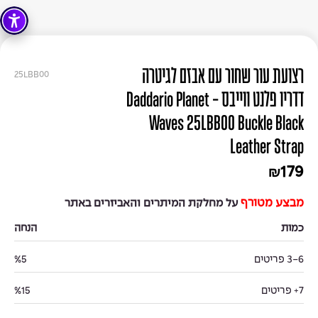
רצועת עור שחור עם אבזם לגיטרה
25LBB00
דדריו פלנט ווייבס - Daddario Planet
Waves 25LBB00 Buckle Black
Leather Strap
179
₪
מבצע מטורף
על מחלקת המיתרים והאביזרים באתר
כמות
הנחה
3-6 פריטים
%5
7+ פריטים
%15